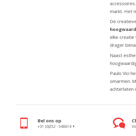
accessoires
markt. Het m
De creatieve
hoogwaard
elke creatie 
drager bena
Naast esthet
hoogwaardi
Paulo Vici 
omarmen. Met
achterlaten 
Bel ons op
C
+31 (0)252 - 348614
Vo