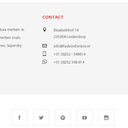
CONTACT
luxe merken. In
Elisabethhof 19
2353EW Leiderdorp
merken zoals
uren, Superdry
info@fashionforless.nl
+31 (0)252 - 348614
+31 (0)252 348 614