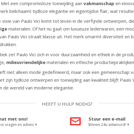
. Met een compromisloze toewijding aan
vakmanschap
en innova
erk belichaamt tijdloze elegantie en eigentijdse flair, wat resultee
 visie van Paulo Vici komt tot leven in de verfijnde ontwerpen, d
ige
materialen. Of het nu gaat om luxueuze lederwaren, een mod
van Paulo Vici straalt klasse uit. Het merk omarmt diversiteit en bi
drukken.
iek zet Paulo Vici zich in voor duurzaamheid en ethiek in de prod
ge,
milieuvriendelijke
materialen en ethische productiepraktijken
heeft niet alleen mode gedefinieerd, maar ook een gemeenschap 
 zijn tijdloze ontwerpen en toewijding aan kwaliteit blijft Paulo
in de wereld van moderne elegantie.
HEEFT U HULP NODIG?
hat met ons!
Stuur een e-mail
or vragen en advies
Binnen 24u antwoord!