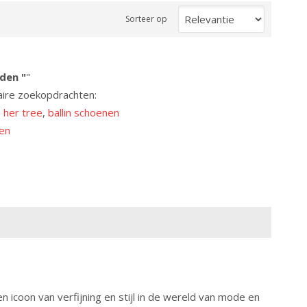
Sorteer op
den "
"
aire zoekopdrachten:
 her tree
,
ballin schoenen
ten
n icoon van verfijning en stijl in de wereld van mode en