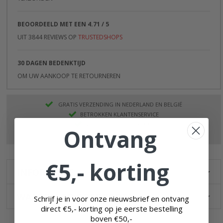
BEOORDEELD MET EEN 4.71 / 5
UIT 3844 REVIEWS OP
TRUSTEDSHOPS
30 DAGEN BEDENKTIJD
OM UW AANKOOP TE RETOURNEREN
GRATIS VERZENDING IN NEDERLAND EN BELGIË
BETROKKEN KLANTENSERVICE
VEILIG EN BETROUWBAAR
Ontvang
KORTINGEN TOT 70%
€5,- korting
INFORMATIE
WAAROM ZO GOEDKOOP?
Schrijf je in voor onze nieuwsbrief en ontvang
direct €5,- korting op je eerste bestelling
boven
€50,-