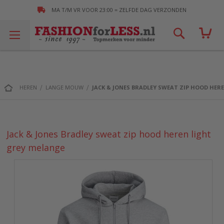
MA T/M VR VOOR 23:00 = ZELFDE DAG VERZONDEN
Zoek!
HEREN
LANGE MOUW
JACK & JONES BRADLEY SWEAT ZIP HOOD HER
Jack & Jones Bradley sweat zip hood heren light
grey melange
Ga
naar
het
einde
van