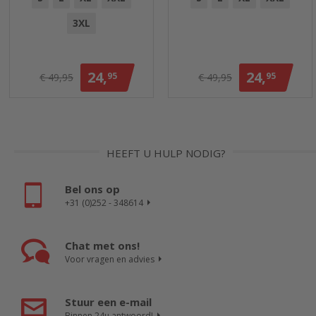
3XL
24,
24,
95
95
€ 49,95
€ 49,95
HEEFT U HULP NODIG?
Bel ons op
+31 (0)252 - 348614
Chat met ons!
Voor vragen en advies
Stuur een e-mail
Binnen 24u antwoord!