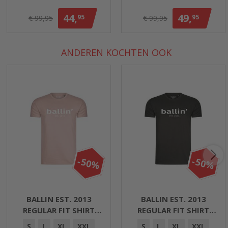
44,
49,
95
95
€ 99,95
€ 99,95
ANDEREN KOCHTEN OOK
-50%
-50%
BALLIN EST. 2013
BALLIN EST. 2013
REGULAR FIT SHIRT
REGULAR FIT SHIRT
HEREN LICHTROZE
HEREN ANTRACIET GRIJS
S
L
XL
XXL
S
L
XL
XXL