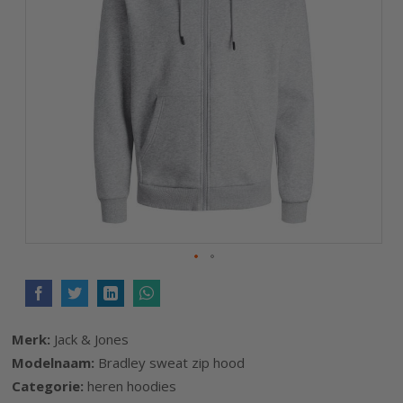
de
afbeeldingen-
gallerij
Ga
naar
het
Merk:
Jack & Jones
begin
Modelnaam:
Bradley sweat zip hood
van
Categorie:
heren hoodies
de