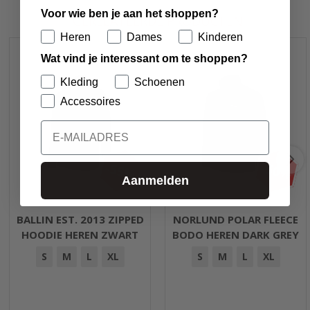
Voor wie ben je aan het shoppen?
GERELATEERDE PRODUCTEN
Heren
Dames
Kinderen
Wat vind je interessant om te shoppen?
Kleding
Schoenen
Accessoires
Email
-55%
-50%
Aanmelden
BALLIN EST. 2013 ZIPPED
NORLUND POLAR FLEECE
HOODIE HEREN ZWART
BODO HEREN DARK GREY
S
M
L
XL
S
M
L
XL