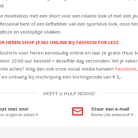
d.
 moeiteloos met een short voor een relaxte look of met een jean
ofessional bent of een liefhebber van een sportieve look, onze he
ijdloze en veelzijdige stukken.
R HEREN SHOP JE NU ONLINE BIJ FASHION FOR LESS
oloshirts voor heren eenvoudig online en laat ze gratis thuis
 Voor 23:00 uur besteld = dezelfde dag verzonden. Wil je vak
ante acties? Volg dan ook onze social media kanalen
Facebook
 en ontvang bij inschrijving een kortingscode van € 5,-
HEEFT U HULP NODIG?
hat met ons!
Stuur een e-mail
or vragen en advies
Binnen 24u antwoord!