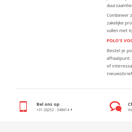
duurzaamhei
Combineer ze
zakelijke pr
vullen met t
POLO'S VOO
Bestel je p
afhaalpunt.
of interess
nieuwsbrief
Bel ons op
C
+31 (0)252 - 348614
Vo