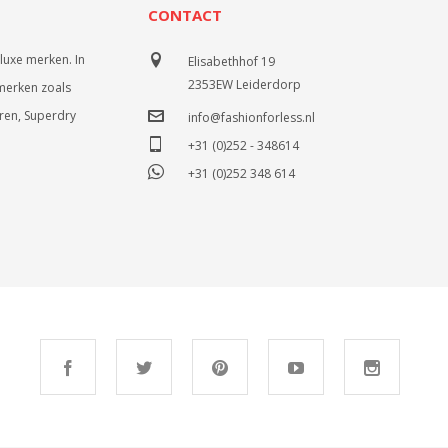
CONTACT
luxe merken. In
Elisabethhof 19
2353EW Leiderdorp
merken zoals
uren, Superdry
info@fashionforless.nl
+31 (0)252 - 348614
+31 (0)252 348 614