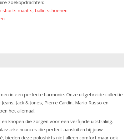
aire zoekopdrachten:
in shorts maat s
,
ballin schoenen
ten
men in een perfecte harmonie. Onze uitgebreide collectie
eans, Jack & Jones, Pierre Cardin, Mario Russo en
bben het allemaal.
 en knopen die zorgen voor een verfijnde uitstraling.
klassieke nuances die perfect aansluiten bij jouw
é, bieden deze poloshirts niet alleen comfort maar ook