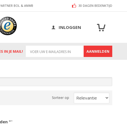
PARTNER BOL & ANWB
30 DAGEN BEDENKTIJD
Winkelw
INLOGGEN
 IN JE MAIL!
AANMELDEN
Sorteer op
den "
"