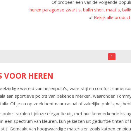
Of probeer een van de volgende popul
heren paragoose zwart s
,
ballin short maat s
,
ball
of
Bekijk alle produc
1
S VOOR HEREN
elzijdige wereld van herenpolo's, waar stijl en comfort samenko
ala aan sportieve polo's van bekende merken, waaronder Tommy J
alia. Of je nu op zoek bent naar casual of zakelijke polo's, wij he
 polo's stralen tijdloze elegantie uit, met hun kenmerkende kraag
in een spectrum van kleuren, kun je kiezen uit gedurfde tinten of 
 stijl. Gemaakt van hoogwaardige materialen zoals katoen en piqu