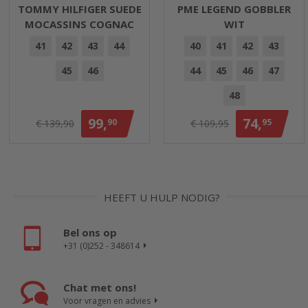
TOMMY HILFIGER SUEDE
PME LEGEND GOBBLER
MOCASSINS COGNAC
WIT
41
42
43
44
40
41
42
43
45
46
44
45
46
47
48
99,
74,
90
95
€ 139,90
€ 109,95
HEEFT U HULP NODIG?
Bel ons op
+31 (0)252 - 348614
Chat met ons!
Voor vragen en advies