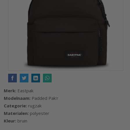
afbeeldingen-
gallerij
Ga
naar
het
Merk:
Eastpak
begin
Modelnaam:
Padded Pak'r
van
Categorie:
rugzak
de
Materialen:
polyester
afbeeldingen-
Kleur:
bruin
gallerij