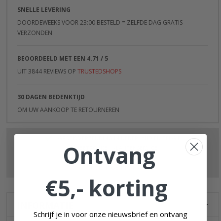
SNELLE LEVERING
DOORDEWEEKS VOOR 23:00 BESTELD = ZELFDE DAG GRATIS
VERZONDEN
BEOORDEELD MET EEN 4.71 / 5
UIT 3844 REVIEWS OP
TRUSTEDSHOPS
30 DAGEN BEDENKTIJD
OM UW AANKOOP TE RETOURNEREN
GRATIS VERZENDING IN NEDERLAND EN BELGIË
Ontvang
BETROKKEN KLANTENSERVICE
VEILIG EN BETROUWBAAR
KORTINGEN TOT 70%
€5,- korting
INFORMATIE
Schrijf je in voor onze nieuwsbrief en ontvang