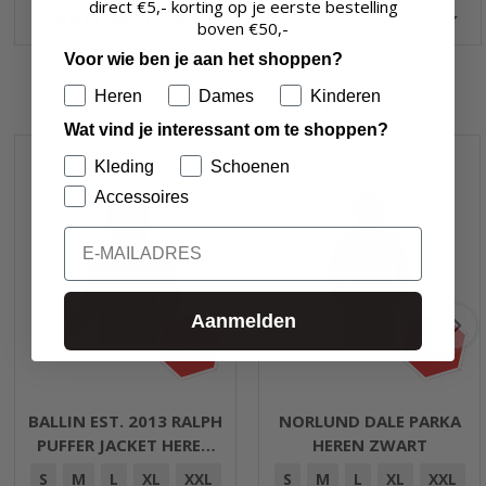
direct €5,- korting op je eerste bestelling
WAAROM ZO GOEDKOOP?
boven
€50,-
Voor wie ben je aan het shoppen?
Heren
Dames
Kinderen
GERELATEERDE PRODUCTEN
Wat vind je interessant om te shoppen?
Kleding
Schoenen
Accessoires
Email
Aanmelden
-63%
-55%
BALLIN EST. 2013 RALPH
NORLUND DALE PARKA
PUFFER JACKET HEREN
HEREN ZWART
NAVY
S
M
L
XL
XXL
S
M
L
XL
XXL