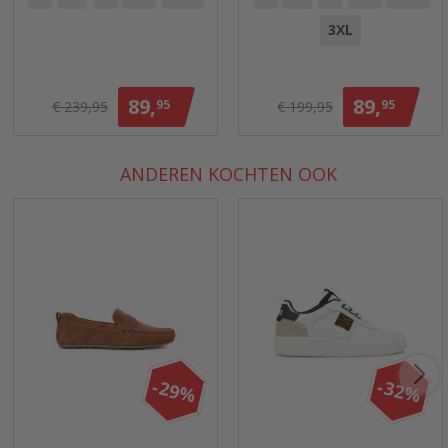
3XL
89,
89,
95
95
€ 239,95
€ 199,95
ANDEREN KOCHTEN OOK
-29%
-32%