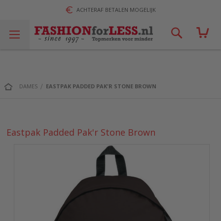
ACHTERAF BETALEN MOGELIJK
Zoek!
DAMES
EASTPAK PADDED PAK'R STONE BROWN
Eastpak Padded Pak'r Stone Brown
Ga
naar
het
einde
van
de