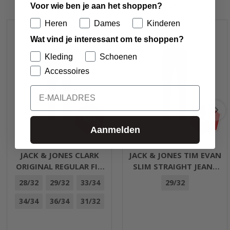
GERELATEERDE PRODUCTEN
Voor wie ben je aan het shoppen?
Heren
Dames
Kinderen
Wat vind je interessant om te shoppen?
Kleding
Schoenen
Accessoires
Email
-30%
-57%
Aanmelden
JACK & JONES CLARK
JACK & JONES TIM EVAN
ORIGINAL REGULAR FIT
SLIM STRAIGHT JEANS
JEANS BLUE DENIM
BLUE DENIM
28/32
29/32
33/34
29/32
34/34
36/34
31/32