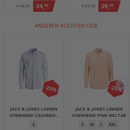
34,
29,
99
99
€ 49,99
€ 69,99
ANDEREN KOCHTEN OOK
-25%
-25%
JACK & JONES LINNEN
JACK & JONES LINNEN
OVERHEMD CASHMERE
OVERHEMD PINK NECTAR
BLUE
S
S
M
L
XXL