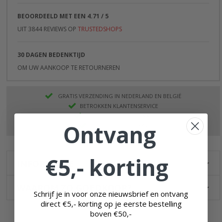
BEOORDEELD MET EEN 4.71 / 5
UIT 3844 REVIEWS OP
TRUSTEDSHOPS
30 DAGEN BEDENKTIJD
OM UW AANKOOP TE RETOURNEREN
GRATIS VERZENDING IN NEDERLAND EN BELGIË
BETROKKEN KLANTENSERVICE
VEILIG EN BETROUWBAAR
Ontvang
KORTINGEN TOT 70%
€5,- korting
INFORMATIE
WAAROM ZO GOEDKOOP?
Schrijf je in voor onze nieuwsbrief en ontvang
direct €5,- korting op je eerste bestelling
boven
€50,-