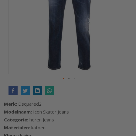
afbeeldingen-
gallerij
Ga
naar
het
Merk:
Dsquared2
begin
Modelnaam:
Icon Skater Jeans
van
Categorie:
heren Jeans
de
Materialen:
katoen
afbeeldingen-
Kleur:
denim