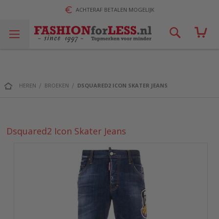
ACHTERAF BETALEN MOGELIJK
Zoek!
HEREN
BROEKEN
DSQUARED2 ICON SKATER JEANS
Dsquared2 Icon Skater Jeans
Ga
naar
het
einde
van
de