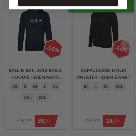
3x Cappuccino Italia = 10%
extra korting
-56%
-64%
BALLIN EST. 2013 BASIC
CAPPUCCINO ITALIA
HOODIE HEREN NAVY
SWEATER HEREN ZWART
BLAUW
XS
S
M
L
XL
M
L
XL
XXL
XXL
3XL
39,
24,
95
95
€ 89,95
€ 69,95