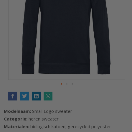
de
afbeeldingen-
gallerij
Ga
naar
het
Modelnaam:
Small Logo sweater
begin
Categorie:
heren sweater
van
Materialen:
biologisch katoen, gerecycled polyester
de