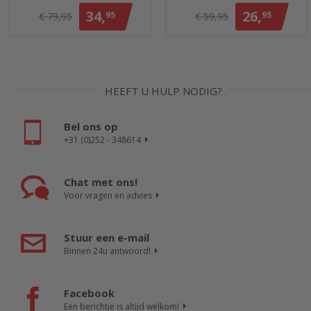
34,
26,
95
95
€ 79,95
€ 59,95
HEEFT U HULP NODIG?
Bel ons op
+31 (0)252 - 348614
Chat met ons!
Voor vragen en advies
Stuur een e-mail
Binnen 24u antwoord!
Facebook
Een berichtje is altijd welkom!