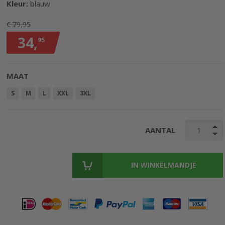
Kleur:
blauw
afbeeldingen-
gallerij
€ 79,95
34,
95
MAAT
S
M
L
XXL
3XL
AANTAL
IN WINKELMANDJE