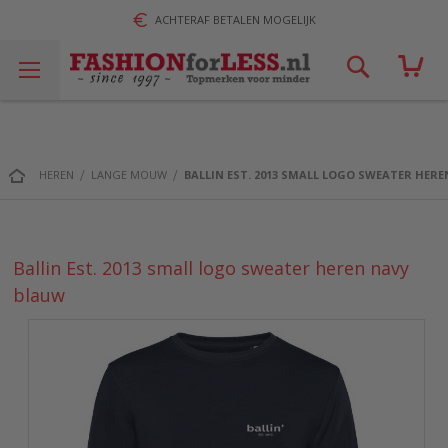
ACHTERAF BETALEN MOGELIJK
Zoek!
HEREN
LANGE MOUW
BALLIN EST. 2013 SMALL LOGO SWEATER HER
Ballin Est. 2013 small logo sweater heren navy
blauw
Ga
naar
het
einde
van