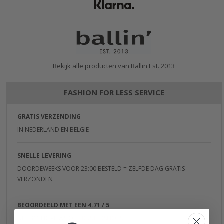
Bekijk alle producten van
Ballin Est. 2013
FASHION FOR LESS SERVICE
GRATIS VERZENDING
IN NEDERLAND EN BELGIË
SNELLE LEVERING
DOORDEWEEKS VOOR 23:00 BESTELD = ZELFDE DAG GRATIS
VERZONDEN
BEOORDEELD MET EEN 4.71 / 5
UIT 3844 REVIEWS OP
TRUSTEDSHOPS