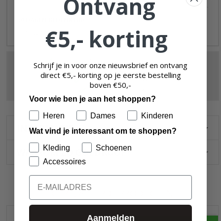
Ontvang
30 DAGEN BEDENKTIJD
€5,- korting
OM UW AANKOOP TE RETOURNEREN
GRATIS VERZENDING IN NEDERLAND EN BELGIË
Schrijf je in voor onze nieuwsbrief en ontvang
BETROKKEN KLANTENSERVICE
direct €5,- korting op je eerste bestelling
VEILIG EN BETROUWBAAR
boven
€50,-
KORTINGEN TOT 70%
Voor wie ben je aan het shoppen?
Heren
Dames
Kinderen
INFORMATIE
Wat vind je interessant om te shoppen?
Kleding
Schoenen
WAAROM ZO GOEDKOOP?
Accessoires
Email
GERELATEERDE PRODUCTEN
Aanmelden