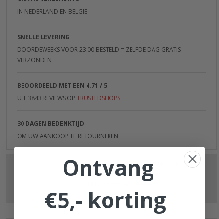
IN NEDERLAND EN BELGIË
SNELLE LEVERING
DOORDEWEEKS VOOR 23:00 BESTELD = ZELFDE DAG GRATIS
VERZONDEN
BEOORDEELD MET EEN 4.71 / 5
UIT 3843 REVIEWS OP
TRUSTEDSHOPS
30 DAGEN BEDENKTIJD
OM UW AANKOOP TE RETOURNEREN
Ontvang
GRATIS VERZENDING IN NEDERLAND EN BELGIË
BETROKKEN KLANTENSERVICE
VEILIG EN BETROUWBAAR
€5,- korting
KORTINGEN TOT 70%