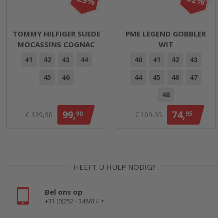
TOMMY HILFIGER SUEDE
PME LEGEND GOBBLER
MOCASSINS COGNAC
WIT
41
42
43
44
40
41
42
43
45
46
44
45
46
47
48
99,
74,
90
95
€ 139,90
€ 109,95
HEEFT U HULP NODIG?
Bel ons op
+31 (0)252 - 348614