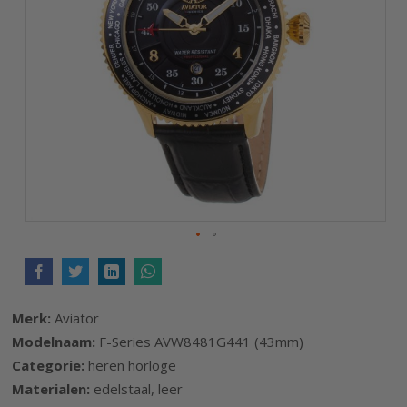
afbeeldingen-
gallerij
Ga
naar
het
Merk:
Aviator
begin
Modelnaam:
F-Series AVW8481G441 (43mm)
van
Categorie:
heren horloge
de
Materialen:
edelstaal, leer
afbeeldingen-