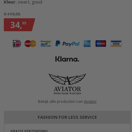
Kleur:
zwart, goud
gallerij
€ 119,95
34,
95
Bekijk alle producten van
Aviator
FASHION FOR LESS SERVICE
GRATIS VERZENDING