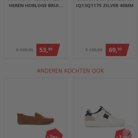
HEREN HORLOGE BRUIN
IQ13Q1175 ZILVER 40MM
45MM
53,
69,
95
95
€ 109,95
€ 139,95
ANDEREN KOCHTEN OOK
-29%
-32%