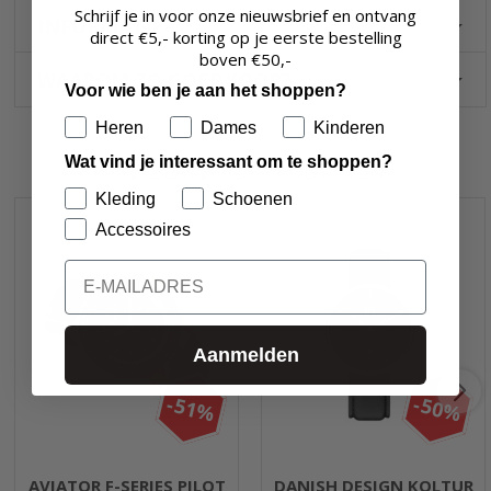
Schrijf je in voor onze nieuwsbrief en ontvang
INFORMATIE
direct €5,- korting op je eerste bestelling
boven
€50,-
WAAROM ZO GOEDKOOP?
Voor wie ben je aan het shoppen?
Heren
Dames
Kinderen
Wat vind je interessant om te shoppen?
GERELATEERDE PRODUCTEN
Kleding
Schoenen
Accessoires
Email
Aanmelden
-51%
-50%
AVIATOR F-SERIES PILOT
DANISH DESIGN KOLTUR