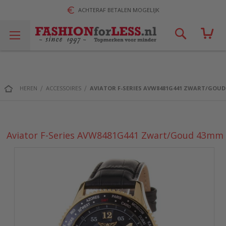
ACHTERAF BETALEN MOGELIJK
Zoek!
HEREN
ACCESSOIRES
AVIATOR F-SERIES AVW8481G441 ZWART/GOU
Aviator F-Series AVW8481G441 Zwart/Goud 43mm
Ga
naar
het
einde
van
de